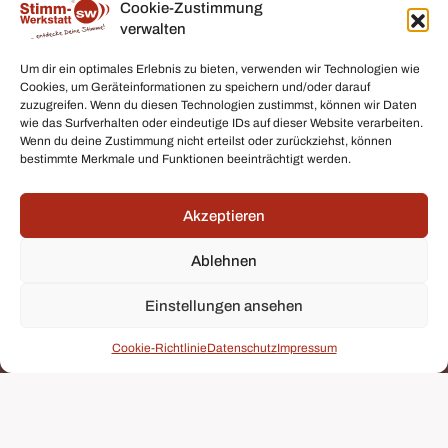
Cookie-Zustimmung
Die Stimm-Werkstatt Köln auf Facebook
Stimm-Werkstatt Köln anrufen
Zur Stimm-Werkstatt Köln Anfahrt planen
verwalten
Unterrichtszeiten:
Um dir ein optimales Erlebnis zu bieten, verwenden wir Technologien wie
Täglich im Rahmen von 8-22 Uhr nach Vereinbarung.
Cookies, um Geräteinformationen zu speichern und/oder darauf
zuzugreifen. Wenn du diesen Technologien zustimmst, können wir Daten
Unser Büro ist unregelmäßig besetzt. Bitte nutzen Sie unser
wie das Surfverhalten oder eindeutige IDs auf dieser Website verarbeiten.
Rückrufformular oder hinterlassen ggf. eine Nachricht auf dem
Wenn du deine Zustimmung nicht erteilst oder zurückziehst, können
Anrufbeantworter. Wir melden uns schnellstmöglich bei Ihnen!
bestimmte Merkmale und Funktionen beeinträchtigt werden.
AGB
Akzeptieren
Impressum
Ablehnen
Datenschutz
Einstellungen ansehen
Cookie-Richtlinie
Datenschutz
Impressum
Cookie-Richtlinie
Aktuelles
© 2023 Stimm-Werkstatt Köln - Anno Lauten